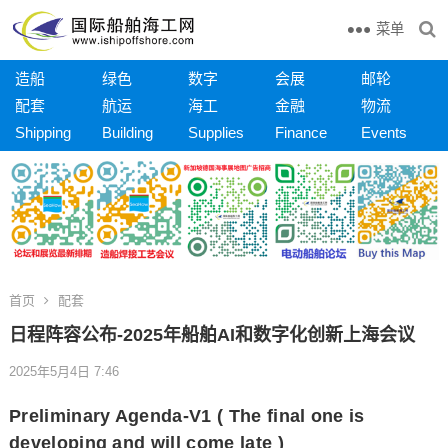
菜单
造船
绿色
数字
会展
邮轮
配套
航运
海工
金融
物流
Shipping
Building
Supplies
Finance
Events
首页
配套
日程阵容公布-2025年船舶AI和数字化创新上海会议
2025年5月4日 7:46
Preliminary Agenda-V1 ( The final one is
developing and will come late )