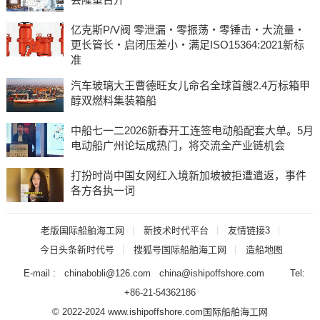
亿克斯P/V阀 零泄漏・零振荡・零锤击・大流量・
更长管长・启闭压差小・满足ISO15364:2021新标
准
汽车玻璃大王曹德旺女儿命名全球首艘2.4万标箱甲
醇双燃料集装箱船
中船七一二2026新春开工连签电动船配套大单。5月
电动船广州论坛成热门，将交流全产业链机会
打扮时尚中国女网红入境新加坡被拒遭遣返，事件
各方各执一词
老版国际船舶海工网
新技术时代平台
友情链接3
今日头条新时代号
搜狐号国际船舶海工网
造船地图
E-mail : chinabobli@126.com china@ishipoffshore.com Tel:
+86-21-54362186
© 2022-2024 www.ishipoffshore.com
国际船舶海工网