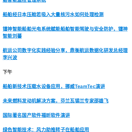
舶智能监控管理系统
船舶经日本压舱若吸入大量核污水如何处理检测
镭神智能船舶光电系统赋能船舶智能驾驶与安全防护，镭神
智能刘蕃
航运公司数字化实践经验分享，鼎衡航运数据化研发总经理
李兴波
下午
船舶新技术压载水设备应用，挪威TeamTec演讲
未来燃料发动机解决方案，芬兰瓦锡兰专家邵雄飞
国际著名国产软件福昕软件演讲
绿色智能技术：风力助推转子在船舶应用