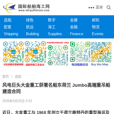
菜单
造船
绿色
数字
会展
邮轮
配套
航运
海工
金融
物流
Shipping
Building
Supplies
Finance
Events
首页
造船
风电巨头大金重工获著名船东荷兰 Jumbo高端重吊船
建造合同
2026年5月25日 0:52
近日，大金重工与 1968 年创立于荷兰鹿特丹的重型海运及