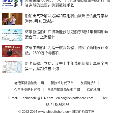
资造船的比亚迪笑到数钱手软
船舶电气新解决方案和应用将由欧洲巴合曼专家狄
海伟8月18日演讲
这家新造船厂广济新能获挪威船东6艘1集装箱船建
造合同，上海设计
这家中国船厂为造一艘高端船，购买了两吨设计图
纸，2500万个零部件
新老造船厂立功，辽宁上半年造船新接订单量全国
第一，超越江苏上海
老版国际船舶海工网
新技术时代平台
友情链接3
今日头条新时代号
搜狐号国际船舶海工网
造船地图
E-mail : chinabobli@126.com china@ishipoffshore.com Tel:
+86-21-54362186
© 2022-2024 www.ishipoffshore.com
国际船舶海工网