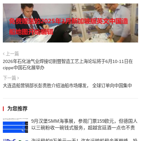
上一篇
2026年石化油气业焊接切割暨智造工艺上海论坛将于6月10-11日在
cippe中国石化展举办
下一篇
大连造船营销部长彭贵胜介绍油船市场爆发， 全球订单向中国集中
为您推荐
9月汉堡SMM海事展，参观门票159欧元，但德国人
以三碗粉收一碗钱式服务，超越宫廷酒一点也不贵
海运租船9万美元一天！汽车运输船租金再巅峰。投