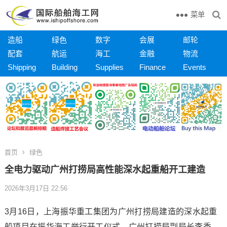
菜单
造船
绿色
数字
会展
邮轮
配套
航运
海工
金融
物流
Shipping
Building
Supplies
Finance
Events
首页
绿色
全电力驱动广州打捞局高性能深水起重船开工建造
2026年3月17日 22:56
3月16日，上海振华重工集团为广州打捞局建造的深水起重
船项目在振华海工举行开工仪式。广州打捞局副局长李秀