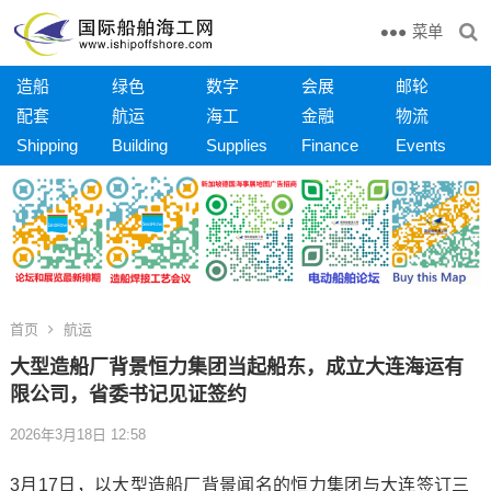
菜单
造船
绿色
数字
会展
邮轮
配套
航运
海工
金融
物流
Shipping
Building
Supplies
Finance
Events
首页
航运
大型造船厂背景恒力集团当起船东，成立大连海运有
限公司，省委书记见证签约
2026年3月18日 12:58
3月17日，以大型造船厂背景闻名的恒力集团与大连签订三