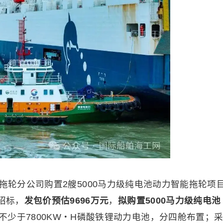
拖轮分公司购置2艘5000马力级纯电池动力智能拖轮项
招标，
发包价预估9696万元
，
拟购置5000马力级纯电池
不少于7800KW・H磷酸铁锂动力电池，分四舱布置；