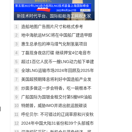
新技术时代平台、国际船舶海工网祝大家
中秋节欢乐！
造船地图广告图片尺寸和格式参考
1
地中海航运MSC将在中国船厂建造甲醇
2
动力船，11月上海将交流
惠生总承包的神马煤气化制氢氨项目
3
90%模型审查完成。10月上海将交流
丁磊现身夜店打碟 继续押宝4亿电音市
4
场
超过1百亿人民币一艘LNG动力船下单建
5
造，9月上海将交流
全球LNG运输市场2024年回顾及2025年
6
展望
美国超预期降息将利好中国造船产业发
7
展
炒面多做这一步会特香，吃一碗根本不
8
够
广船国际为国银金租交付第5艘MR油船
9
特朗普，威胁IMO并退出航运脱碳谈
10
目
判！绿色船舶概念面临严峻挑战
呼伦贝尔: 不可错过的辽阔草原和兴安秋
11
色
2024年中国大陆31省份和39个头部城市
12
采
GDP榜出炉