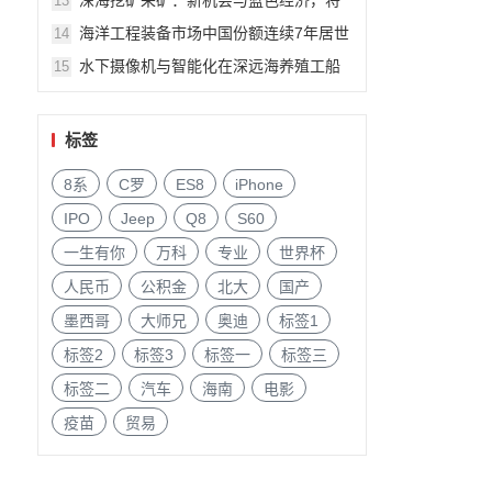
深海挖矿采矿：新机会与蓝色经济，将
13
由美国船级社专家Andrew Lipman6月上
海洋工程装备市场中国份额连续7年居世
14
海船舶海工展会演讲
界首位！6月11-13日上海将交流
水下摄像机与智能化在深远海养殖工船
15
和网箱的应用研究将由广州海豹光电科
技董事长陈泽堂演讲
标签
8系
C罗
ES8
iPhone
IPO
Jeep
Q8
S60
一生有你
万科
专业
世界杯
人民币
公积金
北大
国产
墨西哥
大师兄
奥迪
标签1
标签2
标签3
标签一
标签三
标签二
汽车
海南
电影
疫苗
贸易