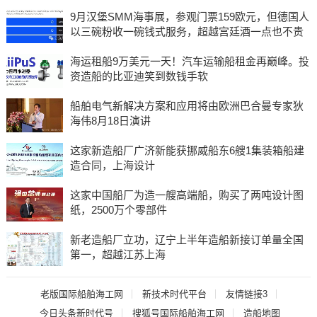
9月汉堡SMM海事展，参观门票159欧元，但德国人
以三碗粉收一碗钱式服务，超越宫廷酒一点也不贵
海运租船9万美元一天！汽车运输船租金再巅峰。投
资造船的比亚迪笑到数钱手软
船舶电气新解决方案和应用将由欧洲巴合曼专家狄
海伟8月18日演讲
这家新造船厂广济新能获挪威船东6艘1集装箱船建
造合同，上海设计
这家中国船厂为造一艘高端船，购买了两吨设计图
纸，2500万个零部件
新老造船厂立功，辽宁上半年造船新接订单量全国
第一，超越江苏上海
老版国际船舶海工网
新技术时代平台
友情链接3
今日头条新时代号
搜狐号国际船舶海工网
造船地图