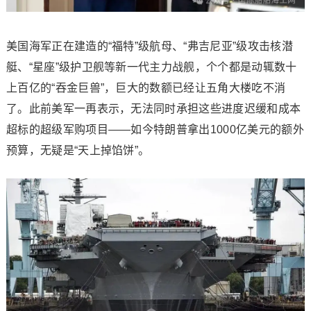
美国海军正在建造的“福特”级航母、“弗吉尼亚”级攻击核潜
艇、“星座”级护卫舰等新一代主力战舰，个个都是动辄数十
上百亿的“吞金巨兽”，巨大的数额已经让五角大楼吃不消
了。此前美军一再表示，无法同时承担这些进度迟缓和成本
超标的超级军购项目——如今特朗普拿出1000亿美元的额外
预算，无疑是“天上掉馅饼”。