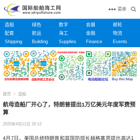
菜单
造船
绿色
数字
会展
邮轮
配套
航运
海工
金融
物流
Shipping
Building
Supplies
Finance
Events
首页
造船
航母造船厂开心了，特朗普提出1万亿美元年度军费预
算
2025年4月11日 20:12
4月7日，美国总统特朗普和其国防部长赫格塞思提出高达1