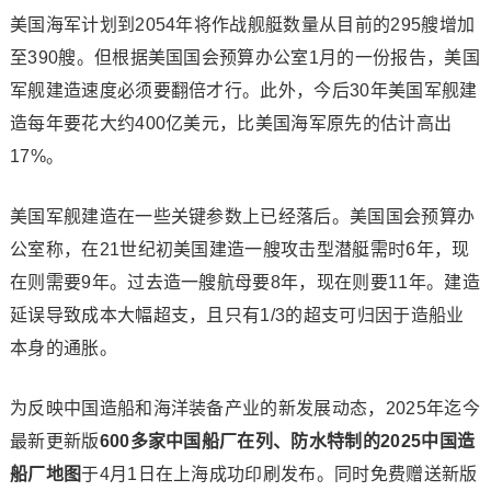
美国海军计划到2054年将作战舰艇数量从目前的295艘增加
至390艘。但根据美国国会预算办公室1月的一份报告，美国
军舰建造速度必须要翻倍才行。此外，今后30年美国军舰建
造每年要花大约400亿美元，比美国海军原先的估计高出
17%。
美国军舰建造在一些关键参数上已经落后。美国国会预算办
公室称，在21世纪初美国建造一艘攻击型潜艇需时6年，现
在则需要9年。过去造一艘航母要8年，现在则要11年。建造
延误导致成本大幅超支，且只有1/3的超支可归因于造船业
本身的通胀。
为反映中国造船和海洋装备产业的新发展动态，2025年迄今
最新更新版
600多家中国船厂在列、防水特制的2025中国造
船厂地图
于4月1日在上海成功印刷发布。同时免费赠送新版