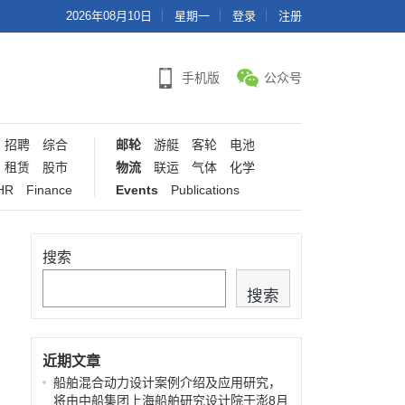
2026年08月10日
星期一
登录
注册
手机版
公众号
招聘
综合
邮轮
游艇
客轮
电池
租赁
股市
物流
联运
气体
化学
HR
Finance
Events
Publications
搜索
搜索
近期文章
船舶混合动力设计案例介绍及应用研究，
将由中船集团上海船舶研究设计院于澎8月