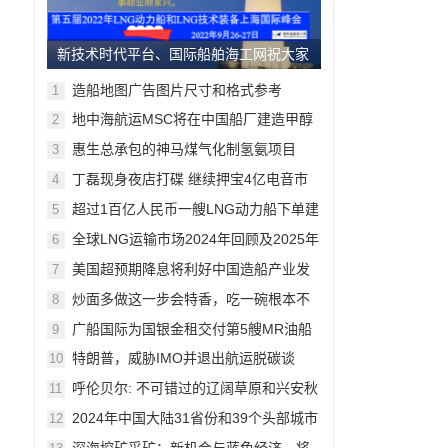
新技术时代平台、国际船舶海工网祝大家
中秋节欢乐！
造船地图广告图片尺寸和格式参考
1
地中海航运MSC将在中国船厂建造甲醇
2
动力船，11月上海将交流
惠生总承包的神马煤气化制氢氨项目
3
90%模型审查完成。10月上海将交流
丁磊现身夜店打碟 继续押宝4亿电音市
4
场
超过1百亿人民币一艘LNG动力船下单建
5
造，9月上海将交流
全球LNG运输市场2024年回顾及2025年
6
展望
美国超预期降息将利好中国造船产业发
7
展
炒面多做这一步会特香，吃一碗根本不
8
够
广船国际为国银金租交付第5艘MR油船
9
特朗普，威胁IMO并退出航运脱碳谈
10
判！绿色船舶概念面临严峻挑战
呼伦贝尔: 不可错过的辽阔草原和兴安秋
11
色
2024年中国大陆31省份和39个头部城市
12
GDP榜出炉