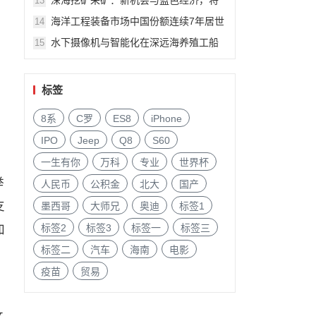
深海挖矿采矿：新机会与蓝色经济，将
13
由美国船级社专家Andrew Lipman6月上
海洋工程装备市场中国份额连续7年居世
14
海船舶海工展会演讲
界首位！6月11-13日上海将交流
水下摄像机与智能化在深远海养殖工船
15
和网箱的应用研究将由广州海豹光电科
技董事长陈泽堂演讲
标签
8系
C罗
ES8
iPhone
IPO
Jeep
Q8
S60
一生有你
万科
专业
世界杯
举
人民币
公积金
北大
国产
支
墨西哥
大师兄
奥迪
标签1
加
标签2
标签3
标签一
标签三
标签二
汽车
海南
电影
疫苗
贸易