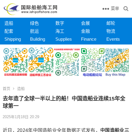
菜单
造船
绿色
数字
会展
邮轮
配套
航运
海工
金融
物流
Shipping
Building
Supplies
Finance
Events
首页
造船
去年造了全球一半以上的船！中国造船业连续15年全
球第一
2025年1月18日 20:29
近日，2024年中国造船业全年数据正式发布，
中国造船业三