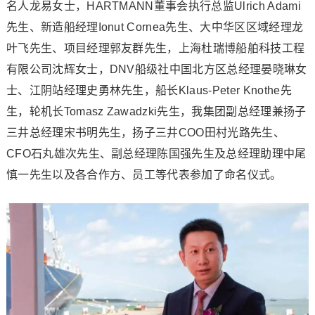
名人龙易女士，HARTMANN董事会执行总监Ulrich Adami
先生、新造船经理Ionut Cornea先生、大中华区区域经理龙
叶飞先生、项目经理郭友群先生，上海杜瑞博船舶科技工程
有限公司沈辉女士，DNV船级社中国北方区总经理晏晓琳女
士、江阴站经理史勇林先生，船长Klaus-Peter Knothe先
生，轮机长Tomasz Zawadzki先生，我集团副总经理兼扬子
三井总经理宋书明先生，扬子三井COO田村光路先生、
CFO石丸雄次先生、副总经理陈国强先生及总经理助理中尾
慎一先生以及各合作方、员工等代表参加了命名仪式。