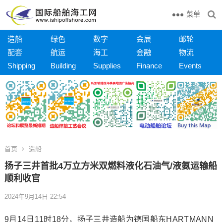
菜单
造船
绿色
数字
会展
邮轮
配套
航运
海工
金融
物流
Shipping
Building
Supplies
Finance
Events
首页
造船
扬子三井首批4万立方米双燃料液化石油气/液氨运输船
顺利收官
2024年9月14日 22:54
9月14日11时18分，扬子三井造船为德国船东HARTMANN