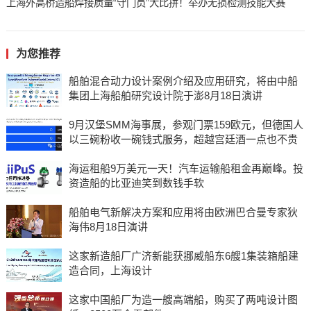
上海外高桥造船焊接质量“守门员”大比拼！举办无损检测技能大赛
为您推荐
船舶混合动力设计案例介绍及应用研究，将由中船
集团上海船舶研究设计院于澎8月18日演讲
9月汉堡SMM海事展，参观门票159欧元，但德国人
以三碗粉收一碗钱式服务，超越宫廷酒一点也不贵
海运租船9万美元一天！汽车运输船租金再巅峰。投
资造船的比亚迪笑到数钱手软
船舶电气新解决方案和应用将由欧洲巴合曼专家狄
海伟8月18日演讲
这家新造船厂广济新能获挪威船东6艘1集装箱船建
造合同，上海设计
这家中国船厂为造一艘高端船，购买了两吨设计图