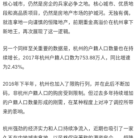
核心城市，仍然是房企的兵家必争之地。核心城市、优质地
段和高品质项目，仍然是房地产市场的护城河。无独有偶，
就连拿地一向谨慎的恒隆地产，前期重金高溢价在杭州拿下
新地王，再次展现了这一逻辑。
另一个同样至关重要的数据是，杭州的户籍人口数量也在持
续增长，2017年杭州户籍人口数为753.88万人，同比增速
为2.43%。
2016年下半年，杭州也加入了限购行列，并在此后不断加
码，非杭州户籍人口的购房受到限制。但过去多年持续增加
的户籍人口数量形成的刚需，在某种程度上对冲了调控所带
来的影响。
杭州强劲的经济实力和人口持续净流入，近期也吸引了一家
久不在内地城市拿地，以风格保守著称的港资房企——恒隆