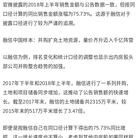
官微披露的2018年上半年销售金额与公告数据一致，但按同
口径计算的同比销售金额涨幅为75.73%。这源于融信对于
披露口径进行了较为严谨的追溯。
融信中国样本：并购扩充土地资源，量价齐升迈入千亿阵营
以融信为例，排名变化和统计口径的调整也显示出内房股头
部公司并购整合趋势的加强。
2017年下半年和2018年上半年，融信进行了一系列并购，
土地和项目储备同步增加，这推动了公告销售额的快速增
长。截至2017年末，融信的土地储备共2315万平米，较
2015年末的517万平米增长了3.47倍。
即便是按融信自己在同口径计算下得出的75.73%同比增
幅，这一增长速度也不算小，考虑到其他内房股如果同样按