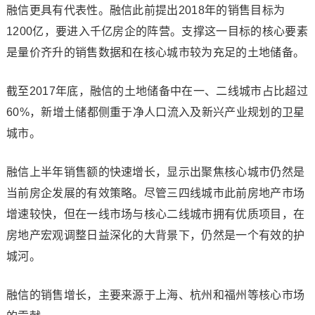
融信更具有代表性。融信此前提出2018年的销售目标为
1200亿，要进入千亿房企的阵营。支撑这一目标的核心要素
是量价齐升的销售数据和在核心城市较为充足的土地储备。
截至2017年底，融信的土地储备中在一、二线城市占比超过
60%，新增土储都侧重于净人口流入及新兴产业规划的卫星
城市。
融信上半年销售额的快速增长，显示出聚焦核心城市仍然是
当前房企发展的有效策略。尽管三四线城市此前房地产市场
增速较快，但在一线市场与核心二线城市拥有优质项目，在
房地产宏观调整日益深化的大背景下，仍然是一个有效的护
城河。
融信的销售增长，主要来源于上海、杭州和福州等核心市场