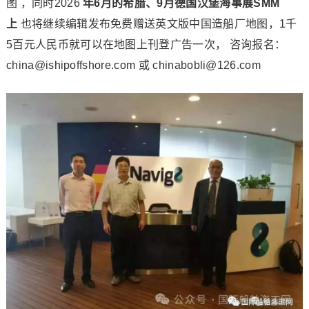
图 ，同时2026
年6月的希腊、9月德国汉堡海事展SMM
上
也将继续编辑发布免费赠送英文版中国造船厂地图，1千
5百元人民币就可以在地图上刊登广告一次， 咨询报名：
china@ishipoffshore.com 或 chinabobli@126.com