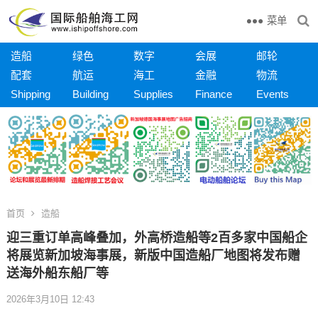
菜单
造船
绿色
数字
会展
邮轮
配套
航运
海工
金融
物流
Shipping
Building
Supplies
Finance
Events
首页
造船
迎三重订单高峰叠加，外高桥造船等2百多家中国船企
将展览新加坡海事展，新版中国造船厂地图将发布赠
送海外船东船厂等
2026年3月10日 12:43