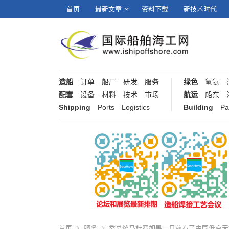
首页
最新文章
资料下载
新技术时代
造船
订单
船厂
研发
服务
绿色
氢氨
配套
设备
材料
技术
市场
航运
船东
Shipping
Ports
Logistics
Building
Pa
首页
服务
委总统马杜罗如果一月前看了中国低空天