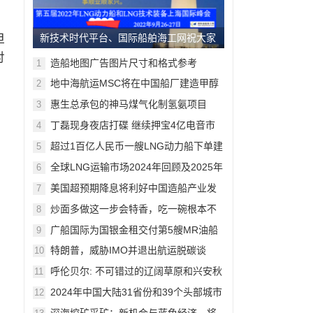
但
新技术时代平台、国际船舶海工网祝大家
对
中秋节欢乐！
造船地图广告图片尺寸和格式参考
1
地中海航运MSC将在中国船厂建造甲醇
2
动力船，11月上海将交流
惠生总承包的神马煤气化制氢氨项目
3
90%模型审查完成。10月上海将交流
丁磊现身夜店打碟 继续押宝4亿电音市
4
场
超过1百亿人民币一艘LNG动力船下单建
5
造，9月上海将交流
全球LNG运输市场2024年回顾及2025年
6
展望
美国超预期降息将利好中国造船产业发
7
展
炒面多做这一步会特香，吃一碗根本不
8
够
广船国际为国银金租交付第5艘MR油船
9
特朗普，威胁IMO并退出航运脱碳谈
10
判！绿色船舶概念面临严峻挑战
呼伦贝尔: 不可错过的辽阔草原和兴安秋
11
色
2024年中国大陆31省份和39个头部城市
12
GDP榜出炉