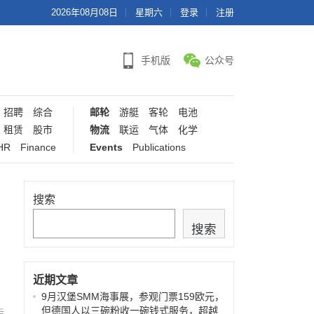
2026年08月08日
星期六
登录
注册
手机版
公众号
招聘
综合
邮轮
游艇
客轮
电池
租赁
股市
物流
联运
气体
化学
HR
Finance
Events
Publications
搜索
搜索
近期文章
9月汉堡SMM海事展，参观门票159欧元，
但德国人以三碗粉收一碗钱式服务，超越
后