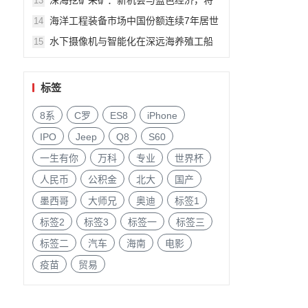
深海挖矿采矿：新机会与蓝色经济，将
13
由美国船级社专家Andrew Lipman6月上
海洋工程装备市场中国份额连续7年居世
14
海船舶海工展会演讲
界首位！6月11-13日上海将交流
水下摄像机与智能化在深远海养殖工船
15
和网箱的应用研究将由广州海豹光电科
技董事长陈泽堂演讲
标签
8系
C罗
ES8
iPhone
IPO
Jeep
Q8
S60
一生有你
万科
专业
世界杯
人民币
公积金
北大
国产
墨西哥
大师兄
奥迪
标签1
标签2
标签3
标签一
标签三
标签二
汽车
海南
电影
疫苗
贸易