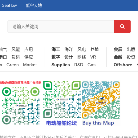
SeaHow
低空天地
油气
风能
应用
海工
海洋
风电
养殖
会展
出版
港口
货运
供应
数字
设计
网络
VR
金融
投资
x
Green
Market
Supplies
R&D
Gas
Offshore
地的文章，不但不会被活捉还可能反杀美军，有图有真相，可惜历史从来没有