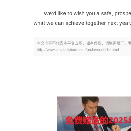
We’d like to wish you a safe, pros
what we can achieve together next year
本文内容不代表本平台立场，如有侵权，请联系我们，我
http://www.ishipoffshore.com/archives/3318.html