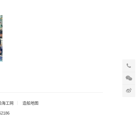
舶海工网
造船地图
62186