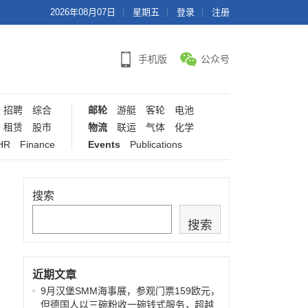
2026年08月07日
星期五
登录
注册
手机版
公众号
招聘
综合
邮轮
游艇
客轮
电池
租赁
股市
物流
联运
气体
化学
HR
Finance
Events
Publications
搜索
搜索
近期文章
9月汉堡SMM海事展，参观门票159欧元，
但德国人以三碗粉收一碗钱式服务，超越