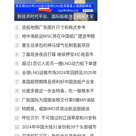
新技术时代平台、国际船舶海工网祝大家
中秋节欢乐！
造船地图广告图片尺寸和格式参考
1
地中海航运MSC将在中国船厂建造甲醇
2
动力船，11月上海将交流
惠生总承包的神马煤气化制氢氨项目
3
90%模型审查完成。10月上海将交流
丁磊现身夜店打碟 继续押宝4亿电音市
4
场
超过1百亿人民币一艘LNG动力船下单建
5
造，9月上海将交流
全球LNG运输市场2024年回顾及2025年
6
展望
美国超预期降息将利好中国造船产业发
7
展
炒面多做这一步会特香，吃一碗根本不
8
够
广船国际为国银金租交付第5艘MR油船
9
特朗普，威胁IMO并退出航运脱碳谈
10
判！绿色船舶概念面临严峻挑战
呼伦贝尔: 不可错过的辽阔草原和兴安秋
11
色
2024年中国大陆31省份和39个头部城市
12
GDP榜出炉