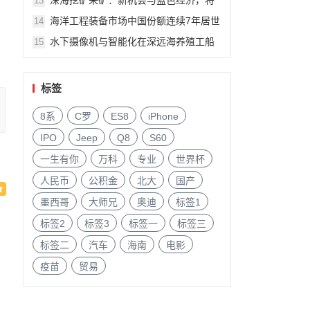
深海挖矿采矿：新机会与蓝色经济，将
13
由美国船级社专家Andrew Lipman6月上
海洋工程装备市场中国份额连续7年居世
14
海船舶海工展会演讲
界首位！6月11-13日上海将交流
水下摄像机与智能化在深远海养殖工船
15
和网箱的应用研究将由广州海豹光电科
技董事长陈泽堂演讲
标签
8系
C罗
ES8
iPhone
IPO
Jeep
Q8
S60
一生有你
万科
专业
世界杯
人民币
公积金
北大
国产
墨西哥
大师兄
奥迪
标签1
标签2
标签3
标签一
标签三
标签二
汽车
海南
电影
疫苗
贸易