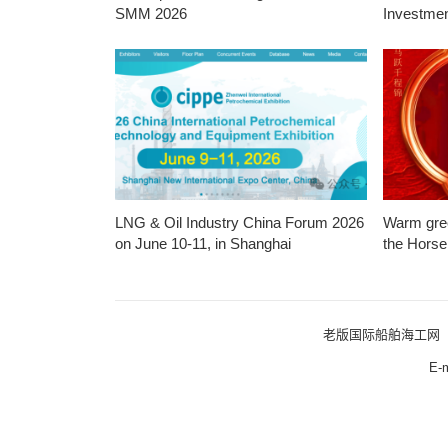
SMM 2026
Investmen
LNG & Oil Industry China Forum 2026
Warm gree
on June 10-11, in Shanghai
the Horse
老版国际船舶海工网
E-ma