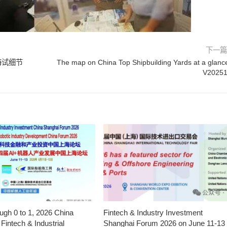
下一
海试细节
The map on China Top Shipbuilding Yards at a glanc
V2025
ugh 0 to 1, 2026 China
Fintech & Industry Investment
Fintech & Industrial
Shanghai Forum 2026 on June 11-13