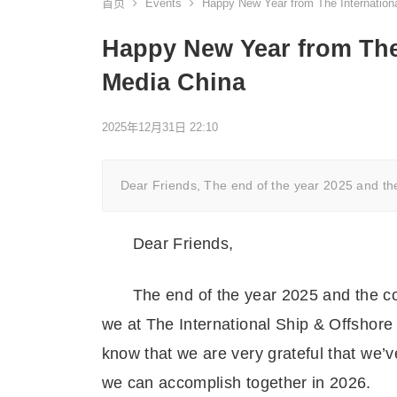
首页
Events
Happy New Year from The Internationa
Happy New Year from The 
Media China
2025年12月31日 22:10
Dear Friends, The end of the year 2025 and th
Dear Friends,
The end of the year 2025 and the co
we at The International Ship & Offshore
know that we are very grateful that we’
we can accomplish together in 2026.