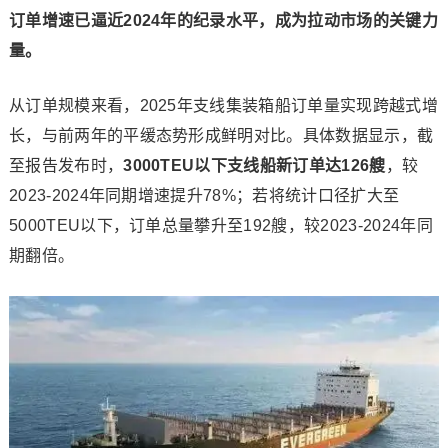
订单增速已逼近2024年的纪录水平，成为拉动市场的关键力
量。
从订单规模来看，2025年支线集装箱船订单量实现跨越式增
长，与前两年的平缓态势形成鲜明对比。具体数据显示，截
至报告发布时，
3000TEU以下支线船新订单达126艘
，较
2023-2024年同期增速提升78%；若将统计口径扩大至
5000TEU以下，订单总量攀升至192艘，较2023-2024年同
期翻倍。