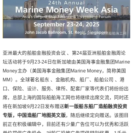
亚洲最大的船舶金融投资会议 、第24届亚洲船舶金融周论
坛活动将于9月23-24日在新加坡由美国海事金融集团Marine
Money主办（美国海事金融集团Marine Money，简称美国
MM）。全球著名船东 、金融机构、船厂、船舶公司 、港
口、保险、设计、服务、律所、配套厂家等代表们将纷纷出
席，总部上海的国际船舶海工网也将继续出席交流，同时还
将在新加坡9月22日发布赠送
新一版船东船厂造船融资投资
专版，中国造船厂地图英文版
，随后继续定向赠送。该图目
前正在积极编辑中，目前还有少量广告位可以为优秀和活跃