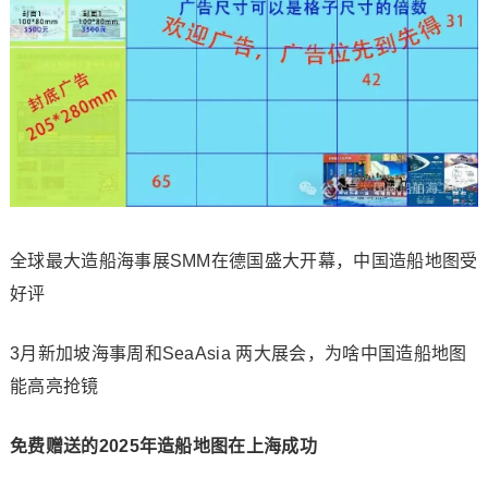
全球最大造船海事展SMM在德国盛大开幕，中国造船地图受
好评
3月新加坡海事周和SeaAsia 两大展会，为啥中国造船地图
能高亮抢镜
免费赠送的2025年造船地图在上海成功