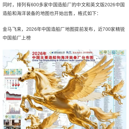
同时，排列有600多家中国造船厂的中文和英文版2026中国
造船和海洋装备的地图也开始出售，格式如下：
金马飞来，2026年中国造船厂地图提前发布，近700家精锐
中国船厂上榜