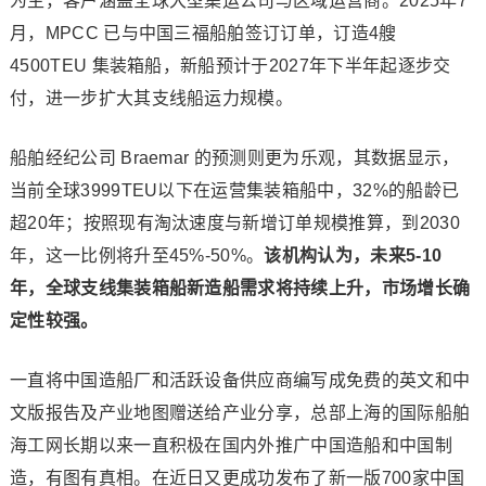
为主，客户涵盖全球大型集运公司与区域运营商。2025年7
月，MPCC 已与中国三福船舶签订订单，订造4艘
4500TEU 集装箱船，新船预计于2027年下半年起逐步交
付，进一步扩大其支线船运力规模。
船舶经纪公司 Braemar 的预测则更为乐观，其数据显示，
当前全球3999TEU以下在运营集装箱船中，32%的船龄已
超20年；按照现有淘汰速度与新增订单规模推算，到2030
年，这一比例将升至45%-50%。
该机构认为，未来5-10
年，全球支线集装箱船新造船需求将持续上升，市场增长确
定性较强。
一直将中国造船厂和活跃设备供应商编写成免费的英文和中
文版报告及产业地图赠送给产业分享，总部上海的国际船舶
海工网长期以来一直积极在国内外推广中国造船和中国制
造，有图有真相。在近日又更成功发布了新一版700家中国