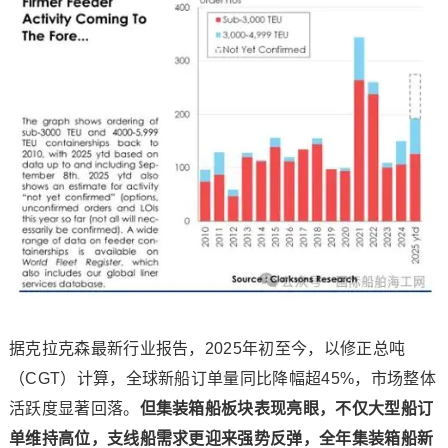
据克拉克森最新行业报告，2025年初至今，以修正总吨
（CGT）计算，全球新船订单量同比降幅超45%，市场整体
活跃度显著回落。
但集装箱船板块表现亮眼，不仅大型船订
单维持高位，支线船需求更迎来强势反弹，全年集装箱船新