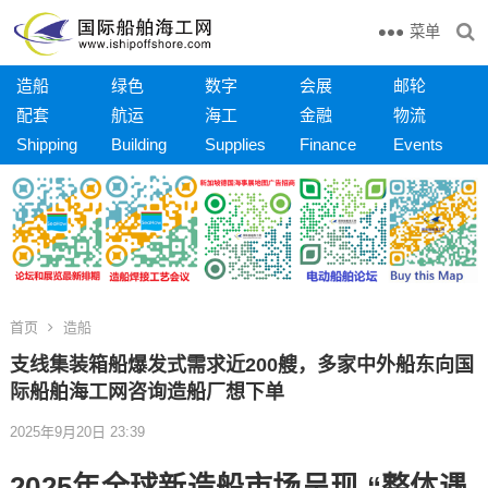
菜单
造船
绿色
数字
会展
邮轮
配套
航运
海工
金融
物流
Shipping
Building
Supplies
Finance
Events
首页
造船
支线集装箱船爆发式需求近200艘，多家中外船东向国
际船舶海工网咨询造船厂想下单
2025年9月20日 23:39
2025年全球新造船市场呈现 “整体遇