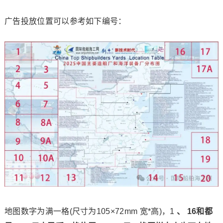
广告投放位置可以参考如下编号：
地图数字为满一格(尺寸为105×72mm 宽*高)，1
、 16和都