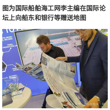
图为国际船舶海工网李主编在国际论
坛上向船东和银行等赠送地图