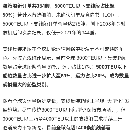
装箱船新订单共354艘，5000TEU以下支线船占比超
50%；
若计入备选船舶、未确认订单及意向书（LOI），
5000TEU以下支线船订单总量达275艘，创下2008年金融
危机后的次高纪录，仅低于2021年的344艘。
支线集装箱船在全球班轮运输网络中扮演着不可或缺的角
色。克拉克森统计显示，当前全球 3000TEU以下集装箱船
数量占全球船队总量 57%，运力占比17%；
5000TEU以下
船舶数量占比进一步扩大至69%，运力占比28%，成为数量
规模最大的船型类别。
随着全球货运量稳步增长，支线集装箱船正呈现 “大型化” 发
展趋势。尽管传统3000TEU以下船型仍保持市场活力，但
3000TEU以上乃至4000TEU以上的支线船需求持续上升，
逐渐成为市场新宠。
目前全球有超1400条航线部署