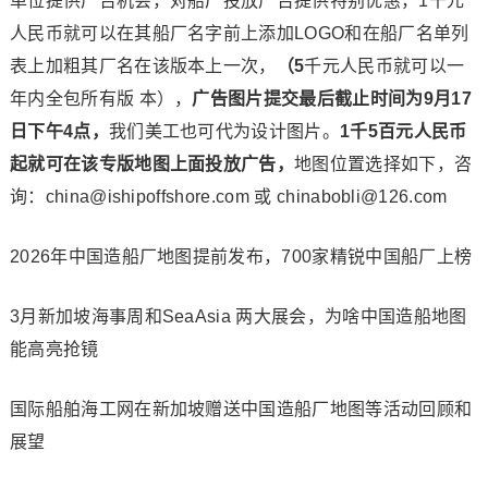
单位提供广告机会，对船厂投放广告提供特别优惠，1千元
人民币就可以在其船厂名字前上添加LOGO和在船厂名单列
表上加粗其厂名在该版本上一次，
（5
千元人民币就可以一
年内全包所有版 本），
广告图片提交最后截止时间为9月17
日下午4点，
我们美工也可代为设计图片。
1千5百元人民币
起就可在该专版地图上面投放广告，
地图位置选择如下，咨
询：china@ishipoffshore.com 或 chinabobli@126.com
2026年中国造船厂地图提前发布，700家精锐中国船厂上榜
3月新加坡海事周和SeaAsia 两大展会，为啥中国造船地图
能高亮抢镜
国际船舶海工网在新加坡赠送中国造船厂地图等活动回顾和
展望