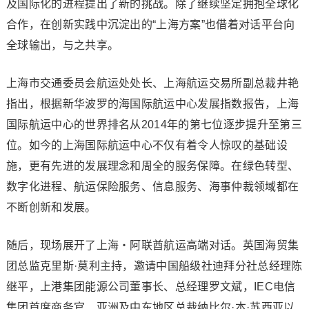
及国际化的进程提出了新的挑战。除了继续坚定拥抱全球化
合作，在创新实践中沉淀出的“上海方案”也借着对话平台向
全球输出，与之共享。
上海市交通委员会航运处处长、上海航运交易所副总裁井艳
指出，根据新华波罗的海国际航运中心发展指数报告，上海
国际航运中心的世界排名从2014年的第七位逐步提升至第三
位。如今的上海国际航运中心不仅有着令人惊叹的基础设
施，更有先进的发展理念和周全的服务保障。在绿色转型、
数字化进程、航运保险服务、信息服务、海事仲裁领域都在
不断创新和发展。
随后，现场展开了上海・阿联酋航运高端对话。英国海贸集
团总监克里斯·莫利主持，邀请中国船级社迪拜分社总经理陈
继平，上港集团能源公司董事长、总经理罗文斌，IEC电信
集团首席商务官、亚洲及中东地区总裁纳比尔·本·苏西亚以