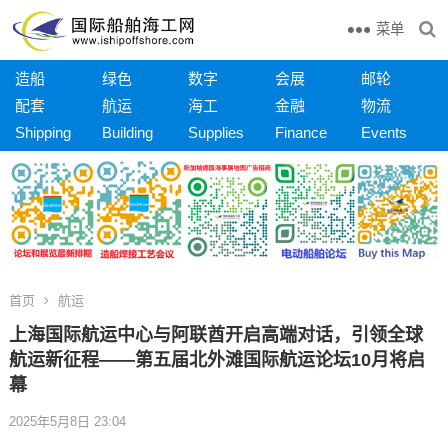
菜单
造船
绿色
数字
会展
邮轮
配套
航运
海工
金融
物流
Shipping
Building
Supplies
Finance
Events
首页
航运
上海国际航运中心与阿联酋开启高端对话，引领全球
航运新征程——第五届北外滩国际航运论坛10月将启
幕
2025年5月8日 23:04