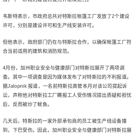
韦斯特表示，市政府总共对特斯拉帐篷工厂发放了2个建设
许可，分别是建设许可和生产线安装许可。
但他表示，政府部门仍在与特斯拉合作，以确保帐篷工厂符
合当前适用的建筑和消防规范。
4月份，加州职业安全与健康部门对特斯拉展开了两项调
查。其中一项调查是因为媒体发布了对特斯拉的不利报道。
据Jalopnik 报道，一名前特斯拉高管本月对该公司提起诉
讼，声称他对特斯拉工厂瞒报工人受伤情况提出质疑和担忧
后，反而被炒了鱿鱼。
几天后，特斯拉的一家外部承包商的员工被生产线设备撞
到，下巴受伤。因此，加州职业安全与健康部门对特斯拉展