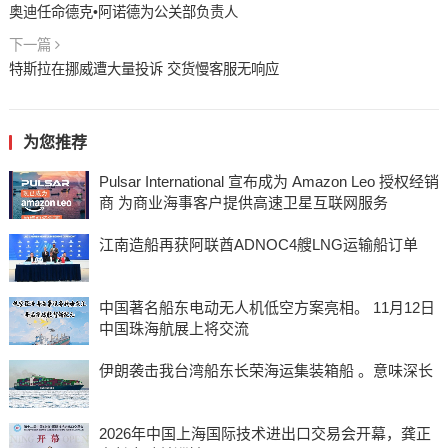
奥迪任命德克•阿诺德为公关部负责人
下一篇
特斯拉在挪威遭大量投诉 交货慢客服无响应
为您推荐
Pulsar International 宣布成为 Amazon Leo 授权经销
商 为商业海事客户提供高速卫星互联网服务
江南造船再获阿联酋ADNOC4艘LNG运输船订单
中国著名船东电动无人机低空方案亮相。 11月12日
中国珠海航展上将交流
伊朗袭击我台湾船东长荣海运集装箱船 。意味深长
2026年中国上海国际技术进出口交易会开幕，龚正