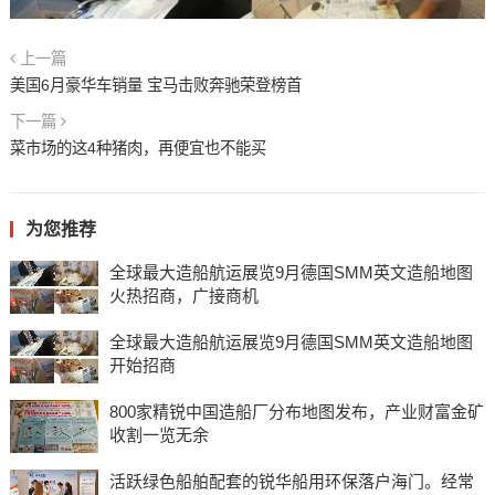
上一篇
美国6月豪华车销量 宝马击败奔驰荣登榜首
下一篇
菜市场的这4种猪肉，再便宜也不能买
为您推荐
全球最大造船航运展览9月德国SMM英文造船地图
火热招商，广接商机
全球最大造船航运展览9月德国SMM英文造船地图
开始招商
800家精锐中国造船厂分布地图发布，产业财富金矿
收割一览无余
活跃绿色船舶配套的锐华船用环保落户海门。经常