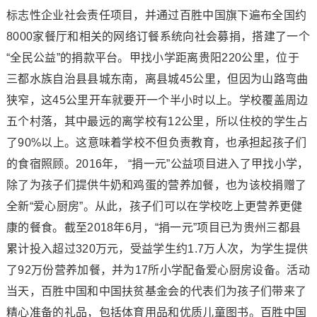
标志性企业社会责任项目，并通过百胜中国旗下遍布全国约
8000家餐厅和相关的网络订餐系统向社会募捐，搭建了一个
“全民公益”的捐款平台。甲找小学距离贵阳220公里，位于
三都水族自治县县城东南，离县城45公里，但因为山路弯曲
狭窄，这45公里开车就要开一个半小时以上。学校覆盖周边
五个村落，其中最远的离学校有12公里，所以住校的学生占
了90%以上。这意味着学校不但负责教育，也承担起孩子们
的食宿照顾。2016年， “捐一元”公益项目进入了甲找小学，
除了为孩子们提供牛奶和鸡蛋的营养加餐，也为该校捐赠了
全新“爱心厨房”。从此，孩子们可以在学校吃上更营养更健
康的餐食。截至2018年6月，“捐一元”项目已为贵州三都县
累计投入超过320万元，受益学生约1.7万人次，为学生提供
了92万份营养加餐，并为17所小学配备爱心厨房设备。活动
当天，百胜中国和中国扶贫基金会的代表们为孩子们带来了
精心准备的礼品，包括体育用品和优质儿童图书。百胜中国