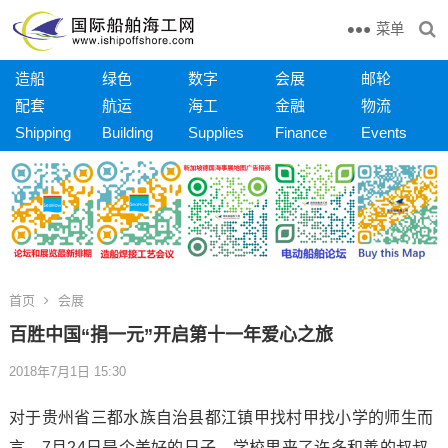
菜单
造船
绿色
数字
会展
邮轮
配套
航运
海工
金融
物流
Shipping
Building
Supplies
Finance
Events
首页
会展
百胜中国“捐一元”开启第十一年爱心之旅
2018年7月1日 15:30
对于贵州省三都水族自治县都江镇甲找村甲找小学的师生而
言，7月24日是个美好的日子。学校里来了许多和善的叔叔