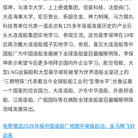
保坤，与清华大学、上上德盛集团、倍豪科技、法登阀门、
大连海事大学、宏巨管业、新超合金、神力制绳、马力钢丸
科技等单位代表一道走访有125多年造船发展历史的产业巨
头大连造船集团实地学习、参观交流。这也是李保坤在19年
后再次戴大连造船帽子实地学习、参观，喜见大连造船等中
国船厂为中国造船发展摘下全球造船皇冠最耀眼明珠，李保
坤表示希望今后更多地拜访国内外企业学习。航空母舰、大
型LNG运输船和大型豪华邮轮被誉为世界造船业皇冠上的
“三颗明珠”,代表着当今全球船舶工业的“至尊水平”,也象征着
一个国家的综合国力，大连造船、沪东中华造船、外高桥造
船、江南造船、广船国际等在摘取全球造船皇冠最耀眼明珠
领域发展突出。
免费赠送2026年版中国造船厂地图中英版启动，金马腾飞好
运来