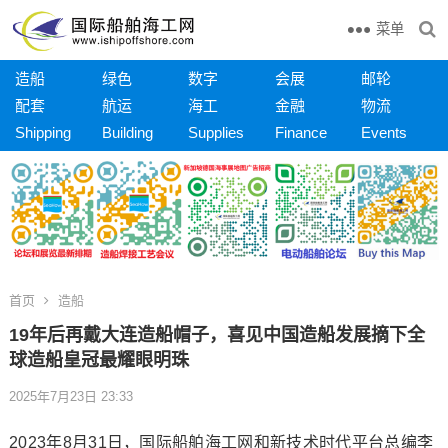
菜单
造船
绿色
数字
会展
邮轮
配套
航运
海工
金融
物流
Shipping
Building
Supplies
Finance
Events
首页
造船
19年后再戴大连造船帽子，喜见中国造船发展摘下全
球造船皇冠最耀眼明珠
2025年7月23日 23:33
2023年8月31日，国际船舶海工网和新技术时代平台总编李