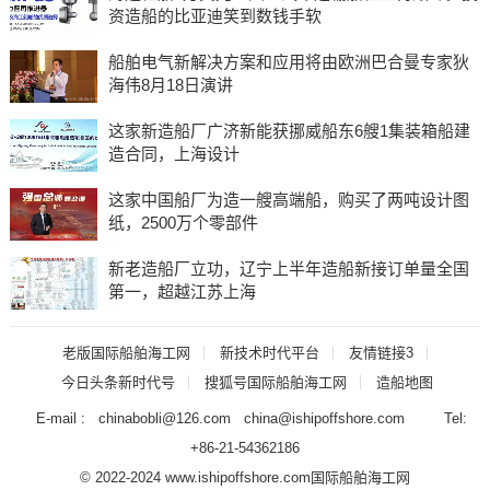
资造船的比亚迪笑到数钱手软
船舶电气新解决方案和应用将由欧洲巴合曼专家狄
海伟8月18日演讲
这家新造船厂广济新能获挪威船东6艘1集装箱船建
造合同，上海设计
这家中国船厂为造一艘高端船，购买了两吨设计图
纸，2500万个零部件
新老造船厂立功，辽宁上半年造船新接订单量全国
第一，超越江苏上海
老版国际船舶海工网
新技术时代平台
友情链接3
今日头条新时代号
搜狐号国际船舶海工网
造船地图
E-mail : chinabobli@126.com china@ishipoffshore.com Tel:
+86-21-54362186
© 2022-2024 www.ishipoffshore.com
国际船舶海工网