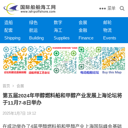
菜单
造船
绿色
数字
会展
邮轮
配套
航运
海工
金融
物流
Shipping
Building
Supplies
Finance
Events
首页
会展
第五届2024年甲醇燃料船和甲醇产业发展上海论坛将
于11月7-8日举办
2025年1月7日 19:12
在成功举办了4届甲醇燃料船和甲醇产业上海国际峰会基础