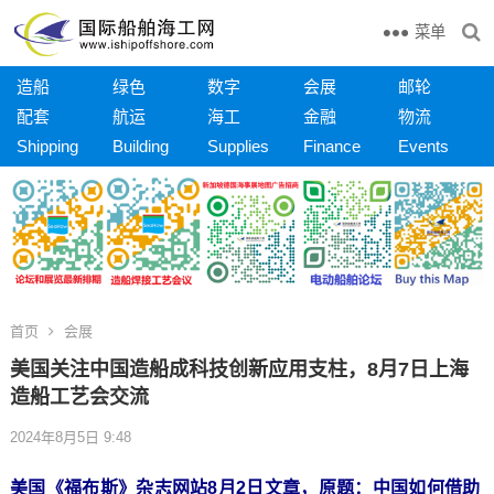
菜单
造船
绿色
数字
会展
邮轮
配套
航运
海工
金融
物流
Shipping
Building
Supplies
Finance
Events
首页
会展
美国关注中国造船成科技创新应用支柱，8月7日上海
造船工艺会交流
2024年8月5日 9:48
美国《福布斯》杂志网站8月2日文章，原题：中国如何借助