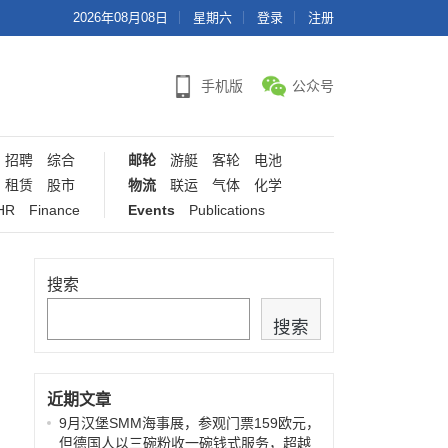
2026年08月08日
星期六
登录
注册
手机版
公众号
招聘
综合
邮轮
游艇
客轮
电池
租赁
股市
物流
联运
气体
化学
HR
Finance
Events
Publications
搜索
搜索
近期文章
9月汉堡SMM海事展，参观门票159欧元，
但德国人以三碗粉收一碗钱式服务，超越