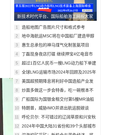
新技术时代平台、国际船舶海工网祝大家
中秋节欢乐！
造船地图广告图片尺寸和格式参考
1
地中海航运MSC将在中国船厂建造甲醇
2
动力船，11月上海将交流
惠生总承包的神马煤气化制氢氨项目
3
90%模型审查完成。10月上海将交流
丁磊现身夜店打碟 继续押宝4亿电音市
4
场
超过1百亿人民币一艘LNG动力船下单建
5
造，9月上海将交流
全球LNG运输市场2024年回顾及2025年
6
展望
美国超预期降息将利好中国造船产业发
7
展
炒面多做这一步会特香，吃一碗根本不
8
够
广船国际为国银金租交付第5艘MR油船
9
特朗普，威胁IMO并退出航运脱碳谈
10
判！绿色船舶概念面临严峻挑战
呼伦贝尔: 不可错过的辽阔草原和兴安秋
11
色
2024年中国大陆31省份和39个头部城市
12
GDP榜出炉