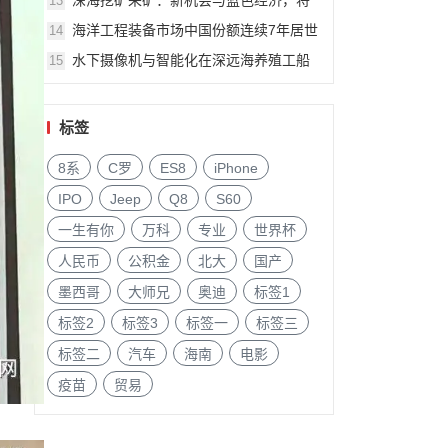
深海挖矿采矿：新机会与蓝色经济，将
13
由美国船级社专家Andrew Lipman6月上
海洋工程装备市场中国份额连续7年居世
14
海船舶海工展会演讲
界首位！6月11-13日上海将交流
水下摄像机与智能化在深远海养殖工船
15
和网箱的应用研究将由广州海豹光电科
技董事长陈泽堂演讲
标签
8系
C罗
ES8
iPhone
IPO
Jeep
Q8
S60
一生有你
万科
专业
世界杯
人民币
公积金
北大
国产
墨西哥
大师兄
奥迪
标签1
标签2
标签3
标签一
标签三
标签二
汽车
海南
电影
疫苗
贸易