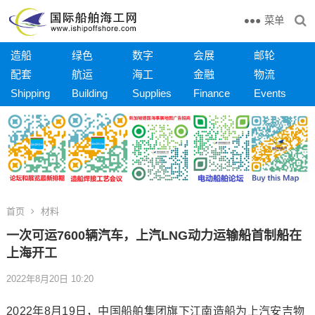
菜单
造船
绿色
数字
会展
邮轮
配套
航运
海工
金融
物流
Shipping
Building
Supplies
Finance
Events
首页
材料
一次可运7600辆汽车，上汽LNG动力运输船首制船在
上海开工
2022年8月20日 10:20
2022年8月19日，中国船舶集团旗下江南造船为上汽安吉物