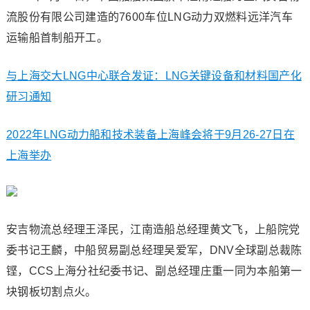
流股份有限公司建造的7600车位LNG动力双燃料远洋汽车
运输船首制船开工。
与上海交大LNG中心联合发证：LNG关键设备和材料国产化
研习通知
2022年LNG动力船和技术装备上海峰会将于9月26-27日在
上海举办
安吉物流总经理王泽民，江南造船总经理黄文飞，上船院党
委书记王麟，中船贸易副总经理吴爱军，DNV全球副总裁陈
铿，CCS上海分社纪委书记、副总经理庄重一同为本船第一
块钢板切割点火。