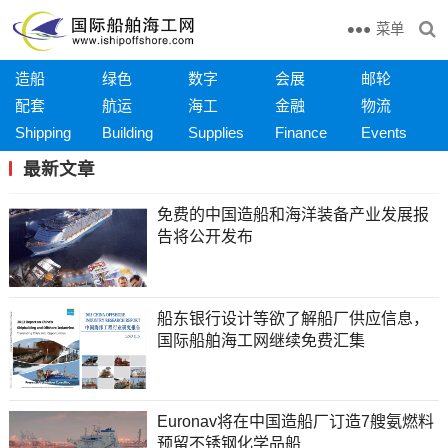
菜单
造船
绿色
数字
会展
邮轮
配套
航运
海工
金融
物流
Shipping
Building
Supplies
Finance
Events
最新文章
免费的中国造船和海洋装备产业发展报
告将公开发布
船东银行设计等欲了解船厂供应信息，
国际船舶海工网继续免费汇集
Euronav将在中国造船厂订造7艘氨燃料
预留不锈钢化学品船