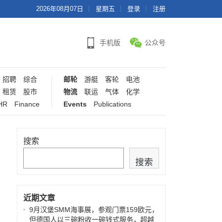
2026年08月07日
星期五
登录
注册
手机版
公众号
招聘
综合
邮轮
游艇
客轮
电池
租赁
股市
物流
联运
气体
化学
HR
Finance
Events
Publications
搜索
搜索
近期文章
9月汉堡SMM海事展，参观门票159欧元，
但德国人以三碗粉收一碗钱式服务，超越