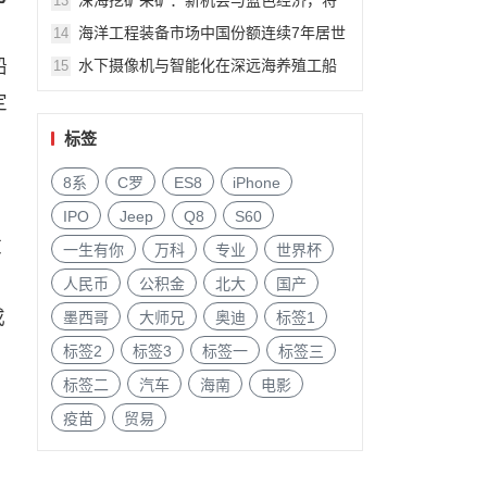
深海挖矿采矿：新机会与蓝色经济，将
13
由美国船级社专家Andrew Lipman6月上
日
海洋工程装备市场中国份额连续7年居世
14
海船舶海工展会演讲
界首位！6月11-13日上海将交流
船
水下摄像机与智能化在深远海养殖工船
15
和网箱的应用研究将由广州海豹光电科
定
技董事长陈泽堂演讲
标签
8系
C罗
ES8
iPhone
IPO
Jeep
Q8
S60
改
一生有你
万科
专业
世界杯
人民币
公积金
北大
国产
或
墨西哥
大师兄
奥迪
标签1
标签2
标签3
标签一
标签三
标签二
汽车
海南
电影
疫苗
贸易