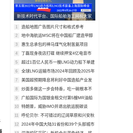
新技术时代平台、国际船舶海工网祝大家
中秋节欢乐！
造船地图广告图片尺寸和格式参考
1
地中海航运MSC将在中国船厂建造甲醇
2
动力船，11月上海将交流
惠生总承包的神马煤气化制氢氨项目
3
90%模型审查完成。10月上海将交流
丁磊现身夜店打碟 继续押宝4亿电音市
4
场
超过1百亿人民币一艘LNG动力船下单建
5
造，9月上海将交流
全球LNG运输市场2024年回顾及2025年
6
展望
美国超预期降息将利好中国造船产业发
7
展
炒面多做这一步会特香，吃一碗根本不
8
够
广船国际为国银金租交付第5艘MR油船
9
特朗普，威胁IMO并退出航运脱碳谈
10
判！绿色船舶概念面临严峻挑战
呼伦贝尔: 不可错过的辽阔草原和兴安秋
11
色
于
2024年中国大陆31省份和39个头部城市
12
GDP榜出炉
海