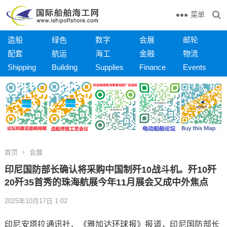
菜单
造船
绿色
数字
会展
邮轮
配套
航运
海工
金融
物流
Shipping
Building
Supplies
Finance
Events
首页
会展
印尼国防部长确认将采购中国制歼10战斗机。歼10歼
20歼35首秀的珠海航展今年11月展会又成中外焦点
2025年10月17日 1:02
印尼安塔拉通讯社、《雅加达环球报》报道，印尼国防部长