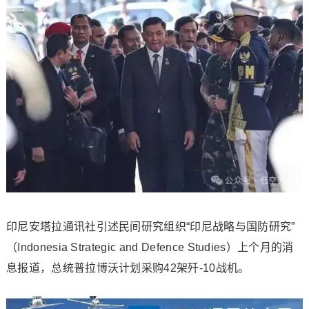
印尼安塔拉通讯社引述民间研究组织“印尼战略与国防研究”
（Indonesia Strategic and Defence Studies）上个月的消
息报道，总统普拉博沃计划采购42架歼-10战机。