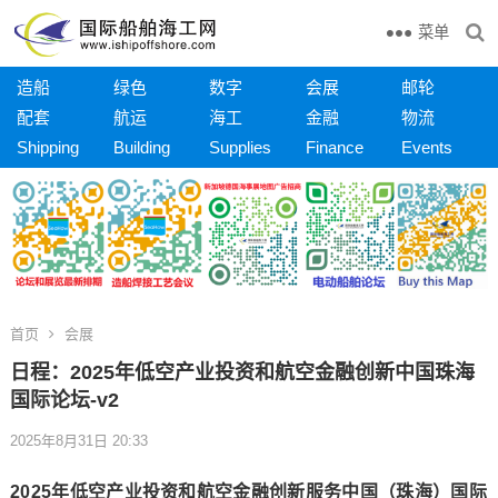
菜单
造船
绿色
数字
会展
邮轮
配套
航运
海工
金融
物流
Shipping
Building
Supplies
Finance
Events
首页
会展
日程：2025年低空产业投资和航空金融创新中国珠海
国际论坛-v2
2025年8月31日 20:33
2025年低空产业投资和航空金融创新服务中国（珠海）国际