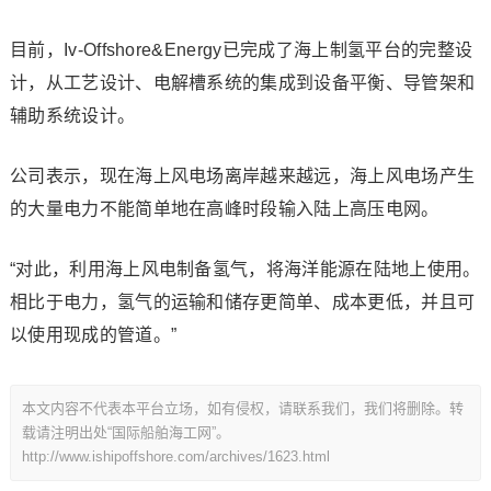
目前，Iv-Offshore&Energy已完成了海上制氢平台的完整设
计，从工艺设计、电解槽系统的集成到设备平衡、导管架和
辅助系统设计。
公司表示，现在海上风电场离岸越来越远，海上风电场产生
的大量电力不能简单地在高峰时段输入陆上高压电网。
“对此，利用海上风电制备氢气，将海洋能源在陆地上使用。
相比于电力，氢气的运输和储存更简单、成本更低，并且可
以使用现成的管道。”
本文内容不代表本平台立场，如有侵权，请联系我们，我们将删除。转
载请注明出处“国际船舶海工网”。
http://www.ishipoffshore.com/archives/1623.html