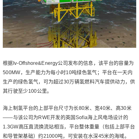
根据Iv-Offshore&Energy公司发布的信息，该平台的容量为
500MW，生产能力为每小时10吨绿色氢气；平台在一天内
生产的绿色氢气，可为超过30万辆氢燃料汽车提供动力，供
其行驶至少100公里。
海上制氢平台的上部平台尺寸为长80米、宽40米、高30米
——与该公司为RWE开发的英国Sofia海上风电场设计的
1.3GW高压直流换流站相当，平台整体重量（包括上部平台
和导管架基础）约21000吨，可安装在水深45米的海域。