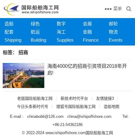
菜单
造船
绿色
数字
会展
邮轮
配套
航运
海工
金融
物流
Shipping
Building
Supplies
Finance
Events
标签：
招商
海南4000亿的招商引资项目2018年开
启!
老版国际船舶海工网
新技术时代平台
友情链接3
今日头条新时代号
搜狐号国际船舶海工网
造船地图
E-mail : chinabobli@126.com china@ishipoffshore.com Tel:
+86-21-54362186
© 2022-2024 www.ishipoffshore.com
国际船舶海工网